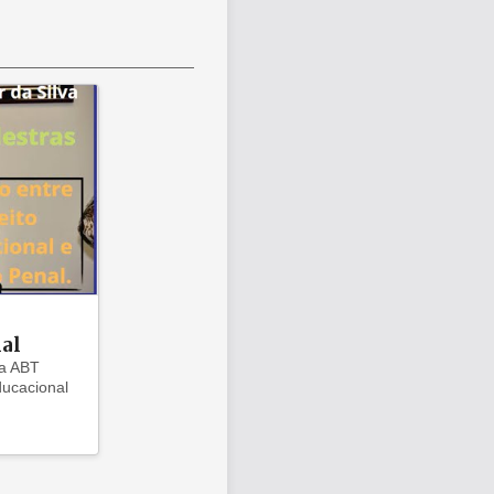
nal
da ABT
ducacional