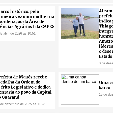
Aleam
arco histórico: pela
prefei
rimeira vez uma mulher na
indica
oordenação da Área de
Thiago
iências Agrárias I da CAPES
integr
de abril de 2026 às 10:51
honrar
Amazon
lídere
o dese
Estado
8 de dez
refeita de Maués recebe
edalha da Ordem do
Uma ca
érito Legislativo e dedica
barco
onraria ao povo da Capital
19 de de
o Guaraná
 de dezembro de 2025 às 11:28