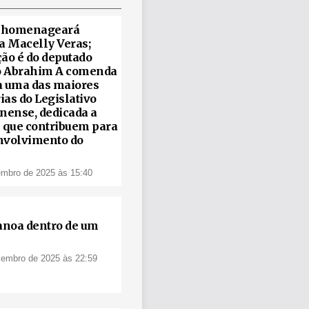
 homenageará
ta Macelly Veras;
ção é do deputado
 Abrahim A comenda
a uma das maiores
ias do Legislativo
ense, dedicada a
s que contribuem para
nvolvimento do
embro de 2025 às 15:40
noa dentro de um
zembro de 2025 às 22:59