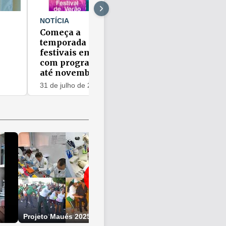
NOTÍCIA
NOTÍCIA
Começa a
Festival de
temporada de
Quadrilhas prom
festivais em Maués
celebrar a cultur
com programação
movimentar San
até novembro
Isabel do Rio Ne
31 de julho de 2026
30 de julho de 2026
Projeto Maués 2025 - FUnATI
Aniversario