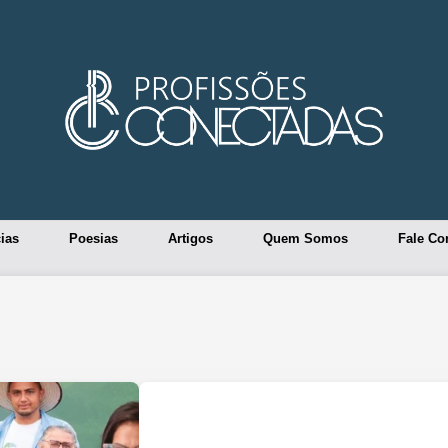
ias
Poesias
Artigos
Quem Somos
Fale Co