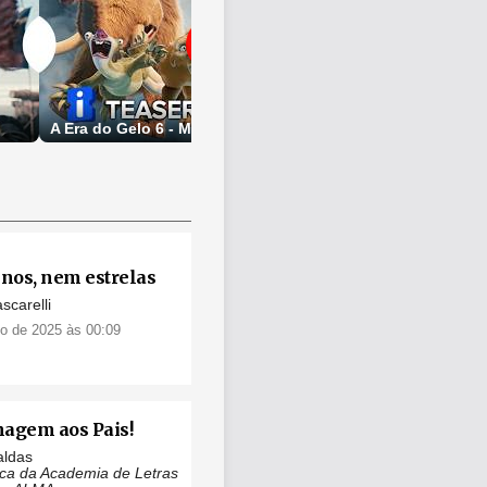
A Era do Gelo 6 - Mundo de Lava | Teaser Trailer Oficial
nos, nem estrelas
scarelli
ho de 2025 às 00:09
gem aos Pais!
aldas
ca da Academia de Letras