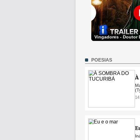
POESIAS
À
Ma
(T
14
E
In