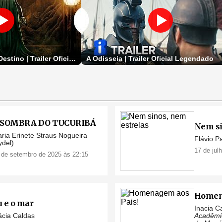
Vingadores - Doutor Destino | Trailer Oficial Dublado
A Odisseia | Trailer Oficial Legendado
 SOMBRA DO TUCURIBÁ
Nem si
ria Erinete Straus Nogueira
Flávio Pa
ydel)
17 de jul
 de setembro de 2025 às 22:15
Homena
u e o mar
Inacia C
ácia Caldas
Acadêmi