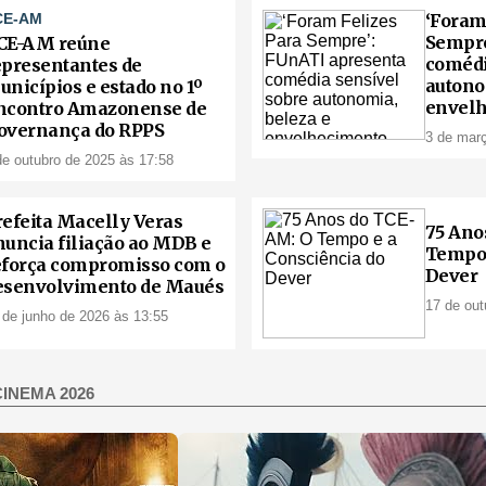
CE-AM
‘Foram
Sempre
CE-AM reúne
comédi
epresentantes de
autono
unicípios e estado no 1º
envelh
ncontro Amazonense de
overnança do RPPS
3 de març
de outubro de 2025 às 17:58
refeita Macelly Veras
75 Ano
nuncia filiação ao MDB e
Tempo 
eforça compromisso com o
Dever
esenvolvimento de Maués
17 de out
 de junho de 2026 às 13:55
CINEMA 2026