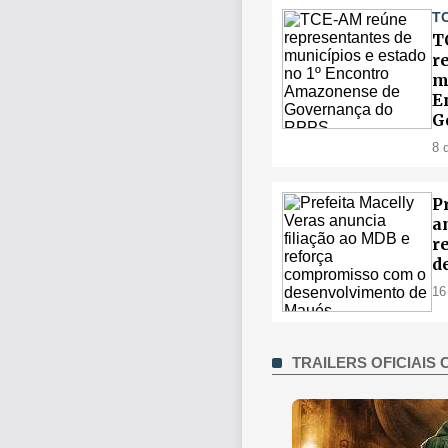
T
T
r
m
E
G
8 
P
a
r
d
16
TRAILERS OFICIAIS 