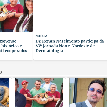
NOTÍCIA
participa da
Começa a temporada de festivais em
deste de
Maués com programação até
novembro
S