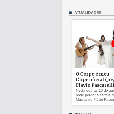
ATUALIDADES
O Corpo é meu _
Clipe oficial (J
Flavio Pascarell
Nesta quarta, 13 de ag
pode perder a estreia d
Música de Flávio Pascar