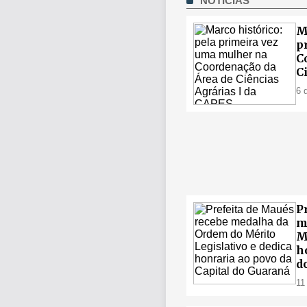
NOTÍCIAS
M
p
C
C
6 
P
m
M
h
d
11