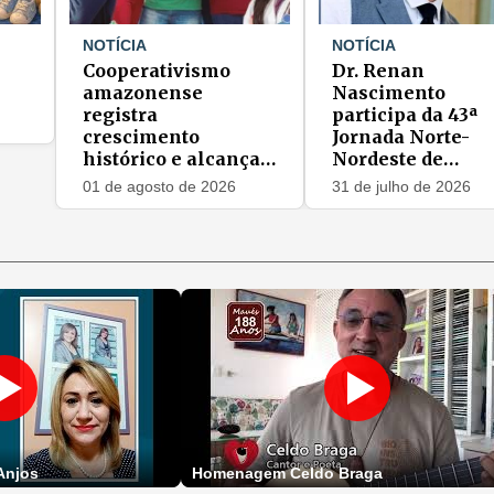
NOTÍCIA
NOTÍCIA
Cooperativismo
Dr. Renan
amazonense
Nascimento
registra
participa da 43ª
crescimento
Jornada Norte-
histórico e alcança
Nordeste de
mais de 74 mil
Dermatologia
01 de agosto de 2026
31 de julho de 2026
cooperados em 2025
Anjos
Homenagem Celdo Braga