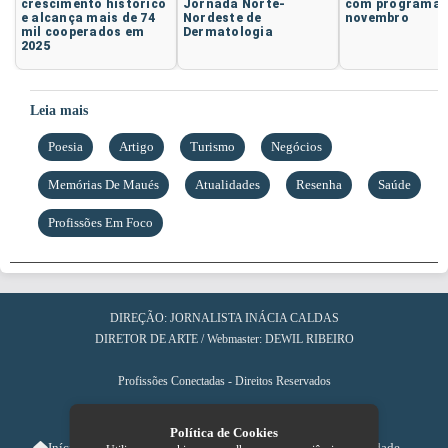
crescimento histórico
Jornada Norte-
com programaç
e alcança mais de 74
Nordeste de
novembro
mil cooperados em
Dermatologia
2025
Leia mais
Poesia
Artigo
Turismo
Negócios
Memórias De Maués
Atualidades
Resenha
Saúde
Profissões Em Foco
DIREÇÃO: JORNALISTA INÁCIA CALDAS
DIRETOR DE ARTE / Webmaster: DEWIL RIBEIRO
Profissões Conectadas - Direitos Reservados
Política de Cookies
Início
Sobre
Contato
Política de Privacidade