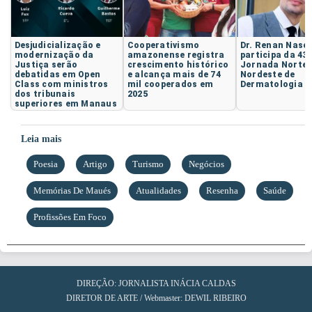
Desjudicialização e
Cooperativismo
Dr. Renan Nasc
modernização da
amazonense registra
participa da 43ª
Justiça serão
crescimento histórico
Jornada Norte-
debatidas em Open
e alcança mais de 74
Nordeste de
Class com ministros
mil cooperados em
Dermatologia
dos tribunais
2025
superiores em Manaus
Leia mais
Poesia
Artigo
Turismo
Negócios
Memórias De Maués
Atualidades
Resenha
Saúde
Profissões Em Foco
DIREÇÃO: JORNALISTA INÁCIA CALDAS
DIRETOR DE ARTE / Webmaster: DEWIL RIBEIRO