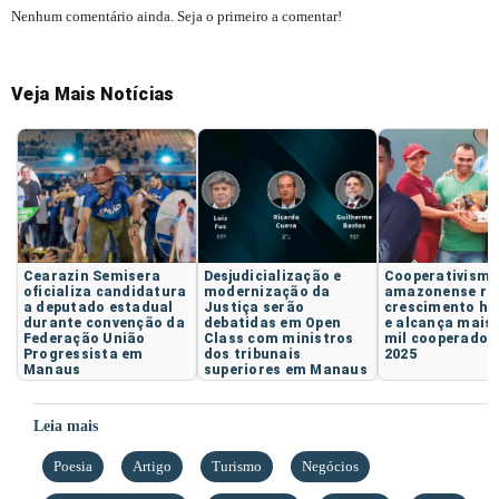
Nenhum comentário ainda. Seja o primeiro a comentar!
Veja Mais Notícias
Cearazin Semisera
Desjudicialização e
Cooperativism
oficializa candidatura
modernização da
amazonense reg
a deputado estadual
Justiça serão
crescimento hi
durante convenção da
debatidas em Open
e alcança mais 
Federação União
Class com ministros
mil cooperados
Progressista em
dos tribunais
2025
Manaus
superiores em Manaus
Leia mais
Poesia
Artigo
Turismo
Negócios