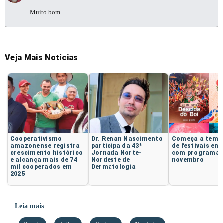
Muito bom
Veja Mais Notícias
Cooperativismo
Dr. Renan Nascimento
Começa a temp
amazonense registra
participa da 43ª
de festivais em
crescimento histórico
Jornada Norte-
com programaç
e alcança mais de 74
Nordeste de
novembro
mil cooperados em
Dermatologia
2025
Leia mais